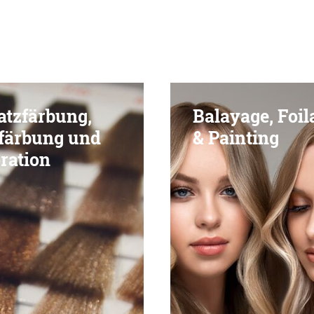
atzfärbung,
Balayage, Foil
färbung und
& Painting
ration