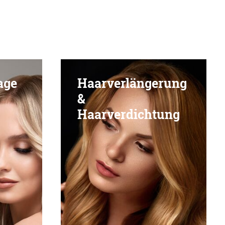
age
Haarverlängerung
&
Haarverdichtung