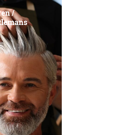
en /
tlemans