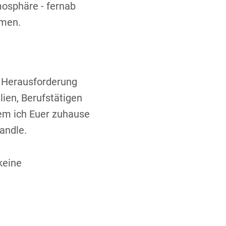
mosphäre - fernab
mmen.
e Herausforderung
ien, Berufstätigen
dem ich Euer zuhause
andle.
keine