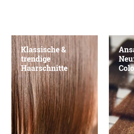
Klassische &
Ans
trendige
Neu
Haarschnitte
Colo